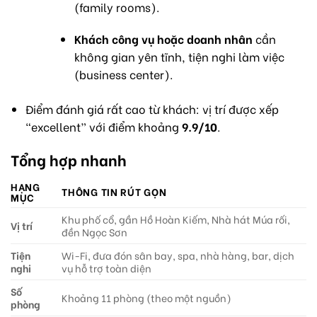
(family rooms).
Khách công vụ hoặc doanh nhân
cần
không gian yên tĩnh, tiện nghi làm việc
(business center).
Điểm đánh giá rất cao từ khách: vị trí được xếp
“excellent” với điểm khoảng
9.9/10
.
Tổng hợp nhanh
HẠNG
THÔNG TIN RÚT GỌN
MỤC
Khu phố cổ, gần Hồ Hoàn Kiếm, Nhà hát Múa rối,
Vị trí
đền Ngọc Sơn
Tiện
Wi-Fi, đưa đón sân bay, spa, nhà hàng, bar, dịch
nghi
vụ hỗ trợ toàn diện
Số
Khoảng 11 phòng (theo một nguồn)
phòng