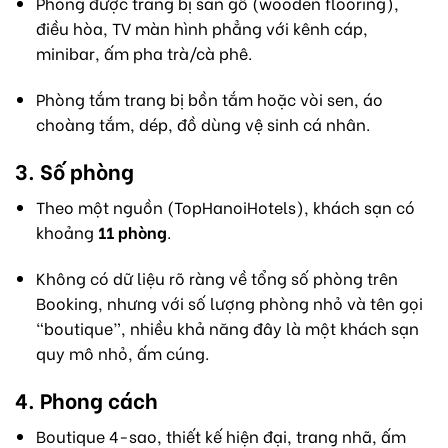
Phòng được trang bị sàn gỗ (wooden flooring),
điều hòa, TV màn hình phẳng với kênh cáp,
minibar, ấm pha trà/cà phê.
Phòng tắm trang bị bồn tắm hoặc vòi sen, áo
choàng tắm, dép, đồ dùng vệ sinh cá nhân.
3. Số phòng
Theo một nguồn (TopHanoiHotels), khách sạn có
khoảng
11 phòng
.
Không có dữ liệu rõ ràng về tổng số phòng trên
Booking, nhưng với số lượng phòng nhỏ và tên gọi
“boutique”, nhiều khả năng đây là một khách sạn
quy mô nhỏ, ấm cúng.
4. Phong cách
Boutique 4-sao, thiết kế hiện đại, trang nhã, ấm