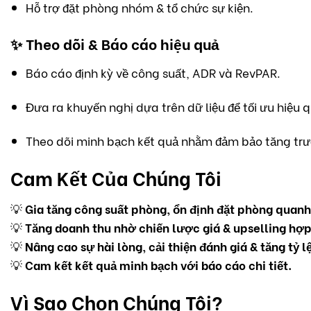
Hỗ trợ đặt phòng nhóm & tổ chức sự kiện.
✨
Theo dõi & Báo cáo hiệu quả
Báo cáo định kỳ về công suất, ADR và RevPAR.
Đưa ra khuyến nghị dựa trên dữ liệu để tối ưu hiệu
Theo dõi minh bạch kết quả nhằm đảm bảo tăng tr
Cam Kết Của Chúng Tôi
💡
Gia tăng công suất phòng, ổn định đặt phòng quan
💡
Tăng doanh thu nhờ chiến lược giá & upselling hợp 
💡
Nâng cao sự hài lòng, cải thiện đánh giá & tăng tỷ l
💡
Cam kết kết quả minh bạch với báo cáo chi tiết.
Vì Sao Chọn Chúng Tôi?