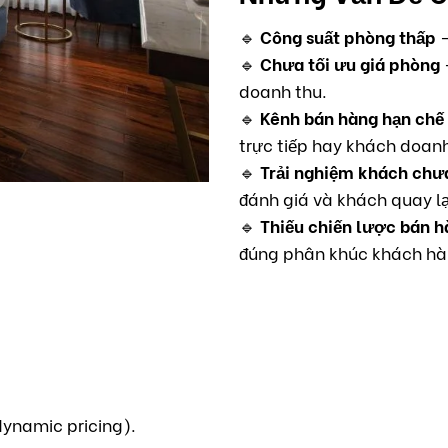
🔹
Công suất phòng thấp
–
🔹
Chưa tối ưu giá phòng
–
doanh thu.
🔹
Kênh bán hàng hạn chế
trực tiếp hay khách doan
🔹
Trải nghiệm khách chưa
đánh giá và khách quay lạ
🔹
Thiếu chiến lược bán h
đúng phân khúc khách hà
dynamic pricing).