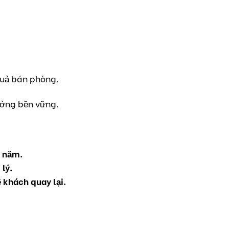
 quả bán phòng.
ưởng bền vững.
h năm.
lý.
ệ khách quay lại.